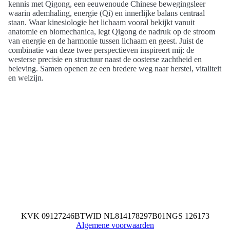
kennis met Qigong, een eeuwenoude Chinese bewegingsleer
waarin ademhaling, energie (Qi) en innerlijke balans centraal
staan. Waar kinesiologie het lichaam vooral bekijkt vanuit
anatomie en biomechanica, legt Qigong de nadruk op de stroom
van energie en de harmonie tussen lichaam en geest. Juist de
combinatie van deze twee perspectieven inspireert mij: de
westerse precisie en structuur naast de oosterse zachtheid en
beleving. Samen openen ze een bredere weg naar herstel, vitaliteit
en welzijn.
KVK 09127246
BTWID NL814178297B01
NGS 126173
Algemene voorwaarden